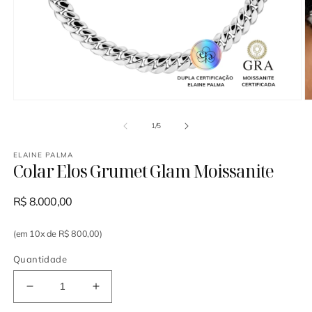
Abrir
Ab
mídia
mí
1
2
de
1
/
5
na
n
janela
ja
modal
m
ELAINE PALMA
Colar Elos Grumet Glam Moissanite
R$ 8.000,00
(em 10x de R$ 800,00)
Quantidade
Diminuir
Aumentar
a
a