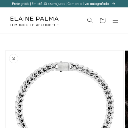
Pular
Frete grátis | Em até 10 x sem juros | Compre o livro autografado
para o
conteúdo
Carrinho
Pular para
as
informações
do produto