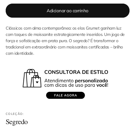
quantidade
quantidade
de
de
Adicionar ao carrinho
Colar
Colar
Elos
Elos
Grumet
Grumet
Clássicos com alma contemporânea: os elos Grumet ganham luz
Glam
Glam
Moissanite
Moissanite
com toques de moissanite estrategicamente inseridos. Um jogo de
força e sofisticação em prata pura. O segredo? É transformar o
tradicional em extraordinário com moissanites certificadas – brilho
com identidade.
COLEÇÃO:
Segredo