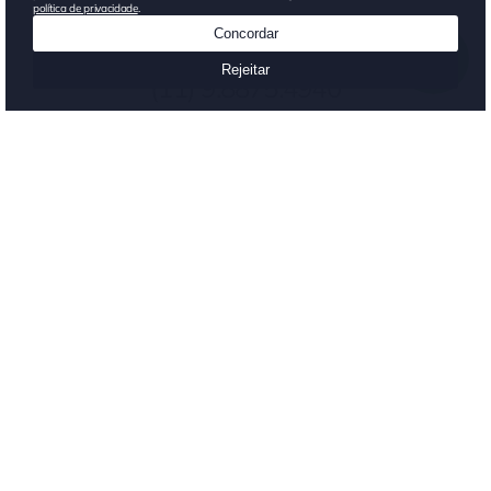
continue conosco:
(11) 9.8875.4940
atendimento
atacado